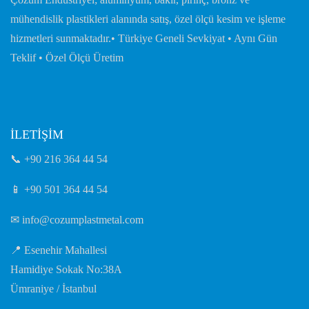
mühendislik plastikleri alanında satış, özel ölçü kesim ve işleme
hizmetleri sunmaktadır.• Türkiye Geneli Sevkiyat • Aynı Gün
Teklif • Özel Ölçü Üretim
İLETİŞİM
📞
+90 216 364 44 54
📱
+90 501 364 44 54
✉
info@cozumplastmetal.com
📍 Esenehir Mahallesi
Hamidiye Sokak No:38A
Ümraniye / İstanbul