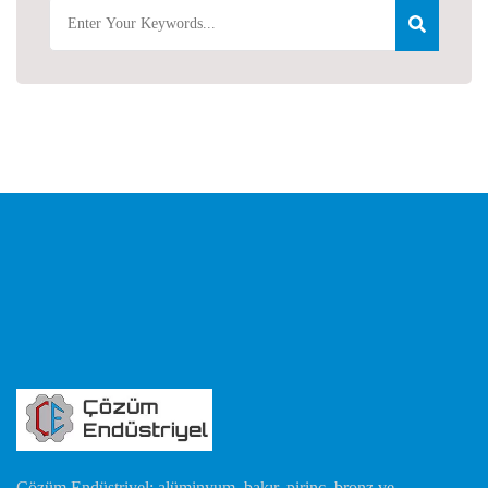
Çözüm Endüstriyel; alüminyum, bakır, pirinç, bronz ve