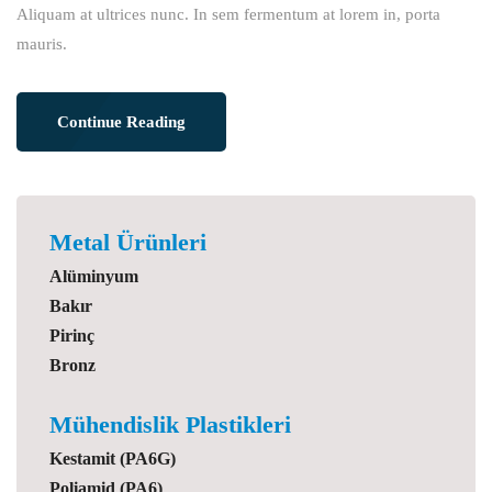
Aliquam at ultrices nunc. In sem fermentum at lorem in, porta
mauris.
Continue Reading
Metal Ürünleri
Alüminyum
Bakır
Pirinç
Bronz
Mühendislik Plastikleri
Kestamit (PA6G)
Poliamid (PA6)