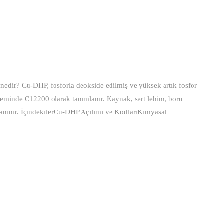
dir? Cu-DHP, fosforla deokside edilmiş ve yüksek artık fosfor
teminde C12200 olarak tanımlanır. Kaynak, sert lehim, boru
tanınır. İçindekilerCu-DHP Açılımı ve KodlarıKimyasal