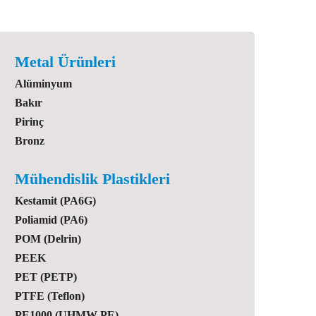
Metal Ürünleri
Alüminyum
Bakır
Pirinç
Bronz
Mühendislik Plastikleri
Kestamit (PA6G)
Poliamid (PA6)
POM (Delrin)
PEEK
PET (PETP)
PTFE (Teflon)
PE1000 (UHMW-PE)