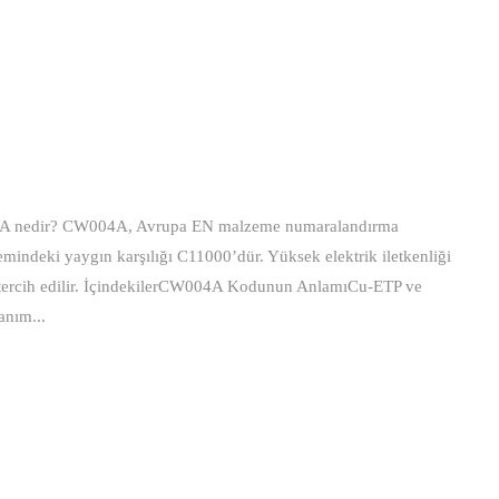
4A nedir? CW004A, Avrupa EN malzeme numaralandırma
mindeki yaygın karşılığı C11000’dür. Yüksek elektrik iletkenliği
a tercih edilir. İçindekilerCW004A Kodunun AnlamıCu-ETP ve
anım...