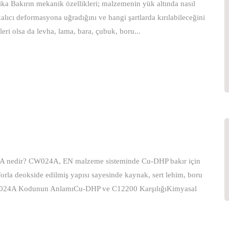
ka Bakırın mekanik özellikleri; malzemenin yük altında nasıl
kalıcı deformasyona uğradığını ve hangi şartlarda kırılabileceğini
ikleri olsa da levha, lama, bara, çubuk, boru...
A nedir? CW024A, EN malzeme sisteminde Cu-DHP bakır için
orla deokside edilmiş yapısı sayesinde kaynak, sert lehim, boru
erCW024A Kodunun AnlamıCu-DHP ve C12200 KarşılığıKimyasal