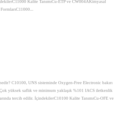
. İçindekilerC11000 Kalite TanımıCu-ETP ve CW004AKimyasal
 FormlarıC11000...
edir? C10100, UNS sisteminde Oxygen-Free Electronic bakırı
. Çok yüksek saflık ve minimum yaklaşık %101 IACS iletkenlik
arında tercih edilir. İçindekilerC10100 Kalite TanımıCu-OFE ve