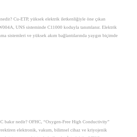
dir? Cu-ETP, yüksek elektrik iletkenliğiyle öne çıkan
e CW004A, UNS sisteminde C11000 koduyla tanımlanır. Elektrik
klama sistemleri ve yüksek akım bağlantılarında yaygın biçimde
C bakır nedir? OFHC, “Oxygen-Free High Conductivity”
gerektiren elektronik, vakum, bilimsel cihaz ve kriyojenik