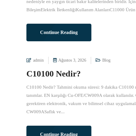
nedeniyle en yaygın ticari bakır kalitelerinden biridir
BileşimElektrik İletkenliğiKullanım AlanlarıC11000 Ürün
Continue Reading
admin
Ağustos 3, 2026
Blog
C10100 Nedir?
C10100 Nedir? Tahmini okuma süresi: 9 dakika C10100 n
tanımlar. EN karşılığı Cu-OFE/CW009A olarak kullanılır
gerektiren elektronik, vakum ve bilimsel cihaz uygulamal
CW009ASaflık ve...
Continue Reading